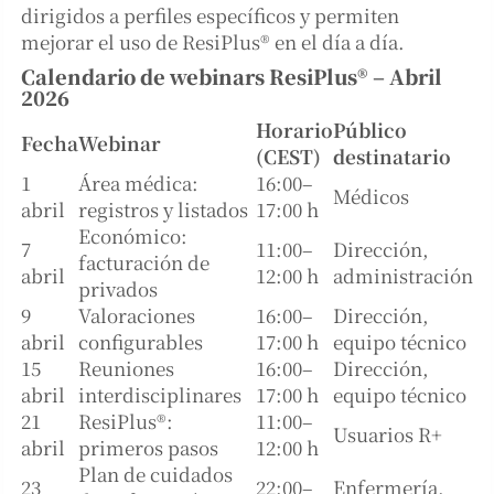
dirigidos a perfiles específicos y permiten
mejorar el uso de ResiPlus® en el día a día.
Calendario de webinars ResiPlus® – Abril
2026
Horario
Público
Fecha
Webinar
(CEST)
destinatario
1
Área médica:
16:00–
Médicos
abril
registros y listados
17:00 h
Económico:
7
11:00–
Dirección,
facturación de
abril
12:00 h
administración
privados
9
Valoraciones
16:00–
Dirección,
abril
configurables
17:00 h
equipo técnico
15
Reuniones
16:00–
Dirección,
abril
interdisciplinares
17:00 h
equipo técnico
21
ResiPlus®:
11:00–
Usuarios R+
abril
primeros pasos
12:00 h
Plan de cuidados
23
22:00–
Enfermería,