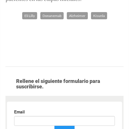
Eli Lilly
Donanemab
Alzheimer
Kisunla
Rellene el siguiente formulario para
suscribirse.