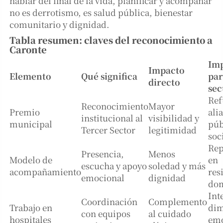
hablar del final de la vida, planificar y acompañar
no es derrotismo, es salud pública, bienestar
comunitario y dignidad.
Tabla resumen: claves del reconocimiento a
Caronte
Imp
Impacto
Elemento
Qué significa
par
directo
sec
Ref
Reconocimiento
Mayor
Premio
ali
institucional al
visibilidad y
municipal
púb
Tercer Sector
legitimidad
soc
Rep
Presencia,
Menos
Modelo de
en
escucha y apoyo
soledad y más
acompañamiento
res
emocional
dignidad
dom
Int
Coordinación
Complemento
Trabajo en
dim
con equipos
al cuidado
hospitales
emo