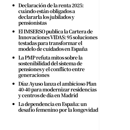
Declaración de la renta 2025:
cuándo están obligados a
declararla los jubilados y
pensionistas
El IMSERSO publica la Cartera de
Innovaciones VIDAS: 95 soluciones
testadas para transformar el
modelo de cuidados en España
La PMP refuta mitos sobre la
sostenibilidad del sistema de
pensiones y el conflicto entre
generaciones
Díaz Ayuso lanza el ambicioso Plan
40-40 para modernizar residencias
y centros de día en Madrid
La dependencia en España: un
desafío femenino por la longevidad