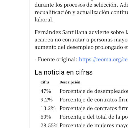
durante los procesos de selección. Ad
recualificación y actualización contin
laboral.
Fernández Santillana advierte sobre 
acarrea no contratar a personas mayor
aumento del desempleo prolongado en 
- Fuente original:
https://ceoma.org/ce
La noticia en cifras
Cifra
Descripción
47%
Porcentaje de desempleados
9.2%
Porcentaje de contratos fi
13.2%
Porcentaje de contratos fi
60%
Porcentaje del total de la 
28.55%
Porcentaje de mujeres mayo