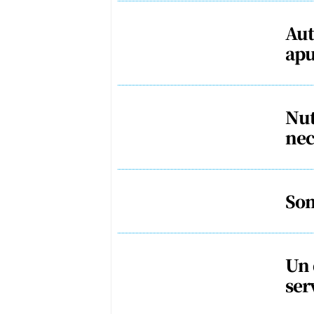
Aut
apu
Nut
nec
Som
Un 
ser