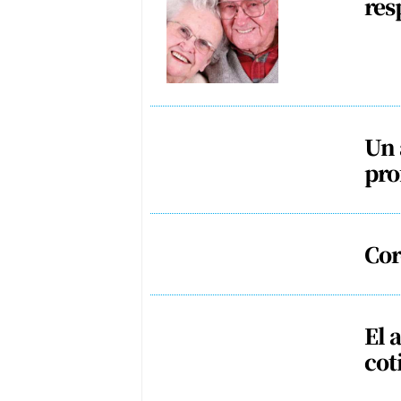
res
Un 
pro
Cor
El 
cot