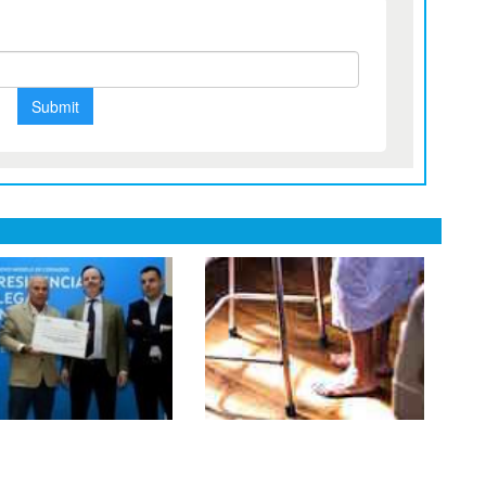
ente Ballester:
CEOMA publica una
era residencia
aclaración sobre la
ega sin sujeciones
nueva instrucción la