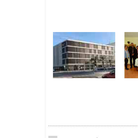
sujeciones para
par
personas con
demencia
Casaverde abrirá una
La r
nueva residencia de
Sama
mayores en Elche
acre
de s