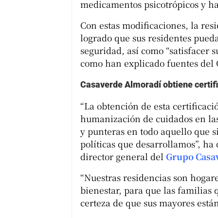
medicamentos psicotrópicos y h
Con estas modificaciones, la res
logrado que sus residentes pueda
seguridad, así como “satisfacer s
como han explicado fuentes del
Casaverde Almoradí obtiene certif
“La obtención de esta certificac
humanización de cuidados en las
y punteras en todo aquello que si
políticas que desarrollamos”, h
director general del
Grupo Casa
“Nuestras residencias son hogare
bienestar, para que las familias
certeza de que sus mayores está