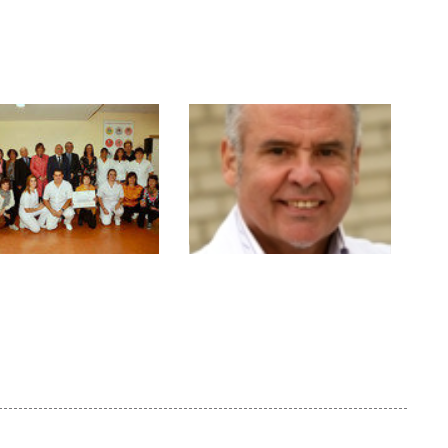
a mayores
Fiscalía General del
Estado acerca de la
eliminación de
sujeciones
esidencia
No se puede pretender
niego recibe la
que el problema de las
ditación como libre
sujeciones lo
ujeciones
resuelvan las
administraciones o los
poderes públicos