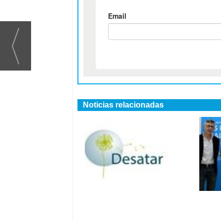
Noticias relacionadas
Más de 270
Torr
residencias en España
prim
han dejado de usar
gall