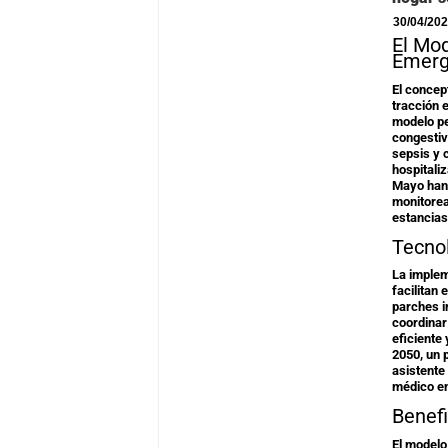
30/04/20
El Mod
Emerg
El concep
tracción e
modelo pe
congestiv
sepsis y 
hospitali
Mayo han 
monitorea
estancias
Tecnol
La imple
facilitan
parches i
coordinar
eficiente
2050, un 
asistente 
médico en
Benef
El modelo