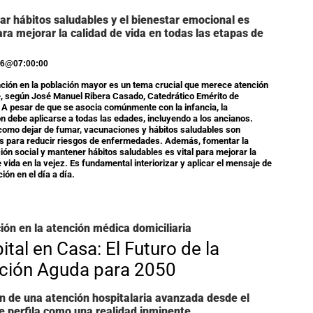
r hábitos saludables y el bienestar emocional es
ara mejorar la calidad de vida en todas las etapas de
26
@
07:00:00
ción en la población mayor es un tema crucial que merece atención
, según José Manuel Ribera Casado, Catedrático Emérito de
. A pesar de que se asocia comúnmente con la infancia, la
n debe aplicarse a todas las edades, incluyendo a los ancianos.
omo dejar de fumar, vacunaciones y hábitos saludables son
s para reducir riesgos de enfermedades. Además, fomentar la
ción social y mantener hábitos saludables es vital para mejorar la
e vida en la vejez. Es fundamental interiorizar y aplicar el mensaje de
ión en el día a día.
ión en la atención médica domiciliaria
ital en Casa: El Futuro de la
ción Aguda para 2050
ón de una atención hospitalaria avanzada desde el
e perfila como una realidad inminente