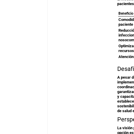
pacientes
Beneficio
Comodida
paciente
Reducció
infeccio
nosocom
Optimiza
recursos
Atención
Desaf
A pesar d
implement
coordinac
garantiza
y capacit
establece
sostenibi
de salud 
Persp
La visión
opción es