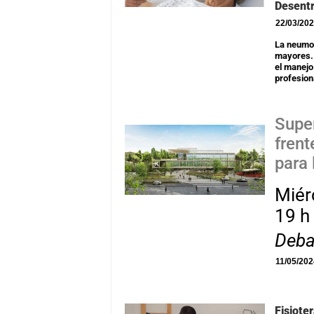
Desentr
22/03/20
La neumo
mayores. 
el manejo
profesion
Supe
fren
para 
Miér
19 h
Deba
11/05/20
Fisiote