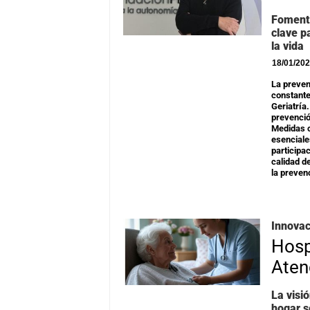
Fomenta
clave p
la vida
18/01/20
La preven
constante
Geriatría
prevenció
Medidas c
esenciale
participa
calidad d
la prevenc
Innovac
Hosp
Aten
La visi
hogar s