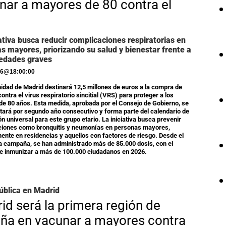
nar a mayores de 80 contra el
iativa busca reducir complicaciones respiratorias en
s mayores, priorizando su salud y bienestar frente a
edades graves
26
@
18:00:00
dad de Madrid destinará 12,5 millones de euros a la compra de
ontra el virus respiratorio sincitial (VRS) para proteger a los
e 80 años. Esta medida, aprobada por el Consejo de Gobierno, se
ará por segundo año consecutivo y forma parte del calendario de
n universal para este grupo etario. La iniciativa busca prevenir
ciones como bronquitis y neumonías en personas mayores,
ente en residencias y aquellos con factores de riesgo. Desde el
 la campaña, se han administrado más de 85.000 dosis, con el
de inmunizar a más de 100.000 ciudadanos en 2026.
ública en Madrid
id será la primera región de
ña en vacunar a mayores contra