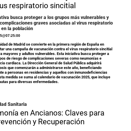
rus respiratorio sincitial
iativa busca proteger a los grupos más vulnerables y
 complicaciones graves asociadas al virus respiratorio
l en la población
25
@
07:25:00
dad de Madrid se convierte en la primera región de España en
ar una campaña de vacunación contra el virus respiratorio sincitial
a mayores y adultos vulnerables. Esta iniciativa busca proteger a
upos de riesgo de complicaciones severas como neumonías e
ncia cardiaca. La Dirección General de Salud Pública adquirirá
osis que comenzarán a administrarse este año, beneficiando
nte a personas en residencias y aquellos con inmunodeficiencias
sta medida se suma al calendario de vacunación 2025, que incluye
autas para diversas enfermedades.
dad Sanitaria
onía en Ancianos: Claves para
revención y Recuperación