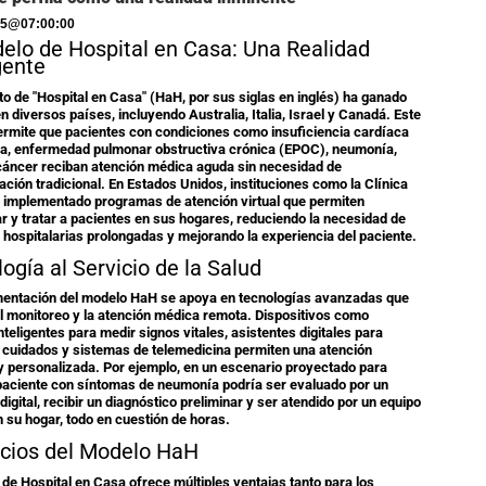
25
@
07:00:00
elo de Hospital en Casa: Una Realidad
ente
to de "Hospital en Casa" (HaH, por sus siglas en inglés) ha ganado
n diversos países, incluyendo Australia, Italia, Israel y Canadá. Este
rmite que pacientes con condiciones como insuficiencia cardíaca
a, enfermedad pulmonar obstructiva crónica (EPOC), neumonía,
cáncer reciban atención médica aguda sin necesidad de
zación tradicional. En Estados Unidos, instituciones como la Clínica
implementado programas de atención virtual que permiten
r y tratar a pacientes en sus hogares, reduciendo la necesidad de
 hospitalarias prolongadas y mejorando la experiencia del paciente.
ogía al Servicio de la Salud
mentación del modelo HaH se apoya en tecnologías avanzadas que
 el monitoreo y la atención médica remota. Dispositivos como
nteligentes para medir signos vitales, asistentes digitales para
 cuidados y sistemas de telemedicina permiten una atención
 y personalizada. Por ejemplo, en un escenario proyectado para
paciente con síntomas de neumonía podría ser evaluado por un
digital, recibir un diagnóstico preliminar y ser atendido por un equipo
 su hogar, todo en cuestión de horas.
icios del Modelo HaH
 de Hospital en Casa ofrece múltiples ventajas tanto para los