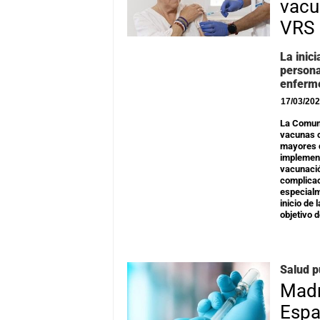
vacu
VRS
La inic
persona
enferm
17/03/20
La Comuni
vacunas c
mayores d
implement
vacunació
complica
especialm
inicio de
objetivo 
Salud p
Madr
Espa