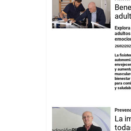
Benef
adul
Explora
adultos
emocio
26/02/20
La fisiot
autonomía
envejecem
y aumenta
musculare
bienesta
para comb
y saludab
Prevenc
La i
toda