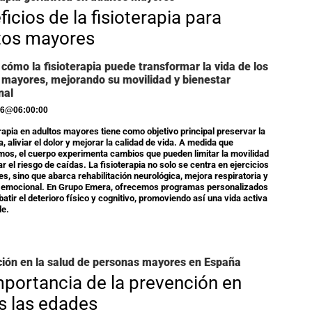
icios de la fisioterapia para
tos mayores
 cómo la fisioterapia puede transformar la vida de los
 mayores, mejorando su movilidad y bienestar
nal
26
@
06:00:00
erapia en adultos mayores tiene como objetivo principal preservar la
, aliviar el dolor y mejorar la calidad de vida. A medida que
os, el cuerpo experimenta cambios que pueden limitar la movilidad
r el riesgo de caídas. La fisioterapia no solo se centra en ejercicios
s, sino que abarca rehabilitación neurológica, mejora respiratoria y
r emocional. En Grupo Emera, ofrecemos programas personalizados
atir el deterioro físico y cognitivo, promoviendo así una vida activa
le.
ión en la salud de personas mayores en España
mportancia de la prevención en
s las edades