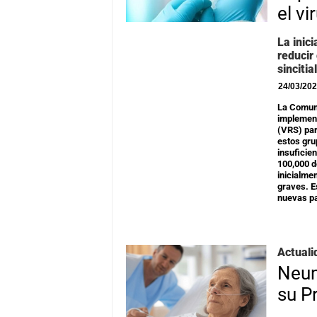
el vi
La inic
reducir
sincitia
24/03/20
La Comuni
implement
(VRS) par
estos gr
insuficie
100,000 d
inicialme
graves. E
nuevas p
Actuali
Neum
su P