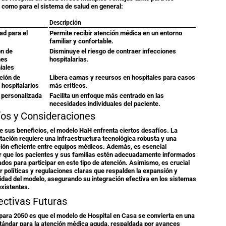
 como para el sistema de salud en general:
Descripción
d para el
Permite recibir atención médica en un entorno
familiar y confortable.
n de
Disminuye el riesgo de contraer infecciones
nes
hospitalarias.
iales
ción de
Libera camas y recursos en hospitales para casos
 hospitalarios
más críticos.
 personalizada
Facilita un enfoque más centrado en las
necesidades individuales del paciente.
íos y Consideraciones
e sus beneficios, el modelo HaH enfrenta ciertos desafíos. La
ación requiere una infraestructura tecnológica robusta y una
ión eficiente entre equipos médicos. Además, es esencial
r que los pacientes y sus familias estén adecuadamente informados
ados para participar en este tipo de atención. Asimismo, es crucial
r políticas y regulaciones claras que respalden la expansión y
lidad del modelo, asegurando su integración efectiva en los sistemas
existentes.
ectivas Futuras
 para 2050 es que el modelo de Hospital en Casa se convierta en una
tándar para la atención médica aguda, respaldada por avances