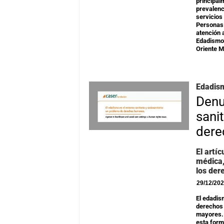
principal
prevalenc
servicios
Personas
atención 
Edadismo”
Oriente M
Edadism
Denu
sani
dere
El artí
médica,
los der
29/12/20
El edadis
derechos
mayores. 
esta form