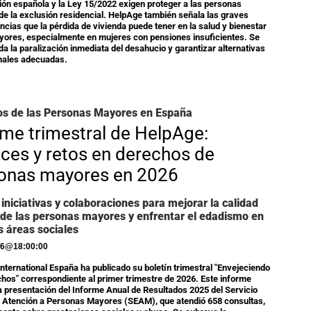
ión española y la Ley 15/2022 exigen proteger a las personas
e la exclusión residencial. HelpAge también señala las graves
cias que la pérdida de vivienda puede tener en la salud y bienestar
yores, especialmente en mujeres con pensiones insuficientes. Se
a la paralización inmediata del desahucio y garantizar alternativas
nales adecuadas.
s de las Personas Mayores en España
rme trimestral de HelpAge:
ces y retos en derechos de
onas mayores en 2026
iniciativas y colaboraciones para mejorar la calidad
 de las personas mayores y enfrentar el edadismo en
s áreas sociales
26
@
18:00:00
nternational España ha publicado su boletín trimestral "Envejeciendo
hos" correspondiente al primer trimestre de 2026. Este informe
a presentación del Informe Anual de Resultados 2025 del Servicio
e Atención a Personas Mayores (SEAM), que atendió 658 consultas,