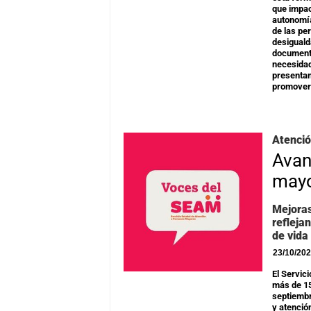
que impact
autonomía
de las pe
desiguald
documenta
necesidad
presentan
promover 
Atenci
Avan
mayo
Mejoras
refleja
de vida
23/10/20
El Servic
más de 15
septiembr
y atenció