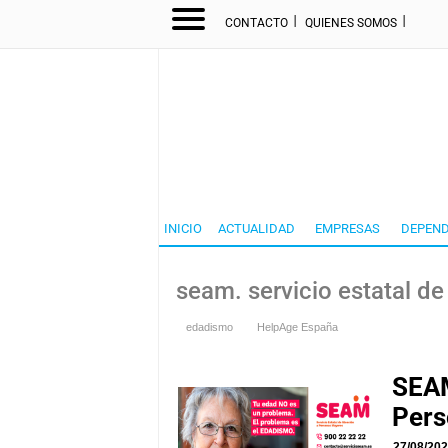
I
I
CONTACTO
QUIENES SOMOS
INICIO
ACTUALIDAD
EMPRESAS
DEPEND
seam. servicio estatal d
edadismo
HelpAge España
SEAM
Pers
27/08/20