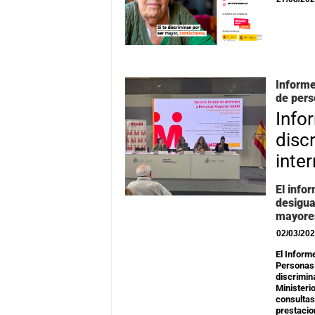
Informe
de per
Info
disc
inte
El info
desigua
mayores
02/03/20
El Inform
Personas
discrimin
Ministeri
consultas
prestaci