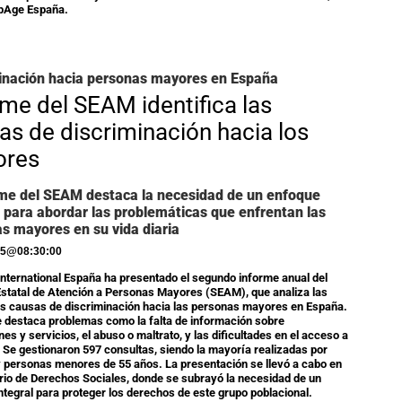
lpAge España.
inación hacia personas mayores en España
rme del SEAM identifica las
as de discriminación hacia los
ores
rme del SEAM destaca la necesidad de un enfoque
l para abordar las problemáticas que enfrentan las
s mayores en su vida diaria
25
@
08:30:00
nternational España ha presentado el segundo informe anual del
Estatal de Atención a Personas Mayores (SEAM), que analiza las
es causas de discriminación hacia las personas mayores en España.
e destaca problemas como la falta de información sobre
es y servicios, el abuso o maltrato, y las dificultades en el acceso a
 Se gestionaron 597 consultas, siendo la mayoría realizadas por
 personas menores de 55 años. La presentación se llevó a cabo en
erio de Derechos Sociales, donde se subrayó la necesidad de un
ntegral para proteger los derechos de este grupo poblacional.