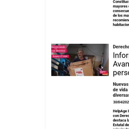
Constituc
mayores d
consecuen
de los ma
recomiend
habitacio
Derecho
Info
Avan
pers
Nuevas 
de vida
diversa
30/04/20
HelpAge I
con Derec
destaca l
Estatal d