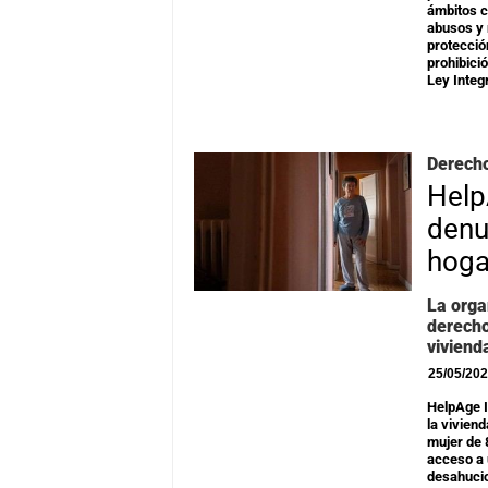
ámbitos c
abusos y 
protecció
prohibici
Ley Integ
Derecho
Help
denu
hoga
La orga
derecho
viviend
25/05/20
HelpAge I
la vivien
mujer de 
acceso a 
desahucio