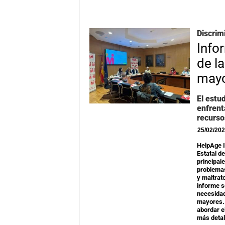
Discrim
Info
de l
mayo
El estu
enfrent
recurso
25/02/20
HelpAge I
Estatal d
principal
problemas
y maltrat
informe s
necesidad
mayores. 
abordar e
más detal