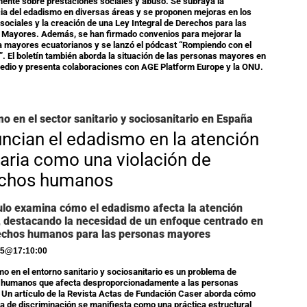
mente sobre prestaciones sociales y abuso. Se subraya la
ia del edadismo en diversas áreas y se proponen mejoras en los
 sociales y la creación de una Ley Integral de Derechos para las
 Mayores. Además, se han firmado convenios para mejorar la
a mayores ecuatorianos y se lanzó el pódcast “Rompiendo con el
. El boletín también aborda la situación de las personas mayores en
edio y presenta colaboraciones con AGE Platform Europe y la ONU.
o en el sector sanitario y sociosanitario en España
ncian el edadismo en la atención
taria como una violación de
chos humanos
culo examina cómo el edadismo afecta la atención
 destacando la necesidad de un enfoque centrado en
echos humanos para las personas mayores
25
@
17:10:00
mo en el entorno sanitario y sociosanitario es un problema de
 humanos que afecta desproporcionadamente a las personas
Un artículo de la Revista Actas de Fundación Caser aborda cómo
a de discriminación se manifiesta como una práctica estructural