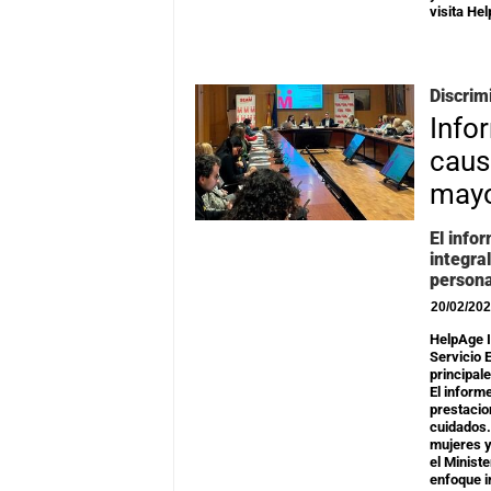
visita He
Discrim
Info
caus
may
El info
integra
persona
20/02/20
HelpAge I
Servicio 
principal
El inform
prestacion
cuidados.
mujeres y
el Minist
enfoque i