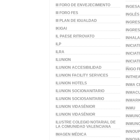
III FORO DE ENVEJECIMIENTO
INGESA
III FORO FES
INGLÉS
III PLAN DE IGUALDAD
INGRE
IKIGAI
INGRES
IL PAESE RITROVATO
INHAL
ILP
INICIAT
ILRA
INICIA
ILUNION
INICIA
ILUNION ACCESIBILIDAD
ÍÑIGO 
ILUNION FACILITY SERVICES
INITHE
ILUNION HOTELS
INMA C
ILUNION SOCIONANITARIO
INMAC
ILUNION SOCIOSANITARIO
INMAR
ILUNION VIDASÉNIOR
INMU
ILUNION VIDASÉNIOR
INMUN
ILUSTRE COLEGIO NOTARIAL DE
INMUNO
LA COMUNIDAD VALENCIANA
INNOUP
IMAGEN MÉDICA
INNOVA