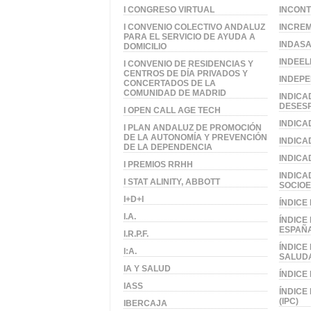
I CONGRESO VIRTUAL
INCONT
I CONVENIO COLECTIVO ANDALUZ
INCREM
PARA EL SERVICIO DE AYUDA A
INDAS
DOMICILIO
INDEEL
I CONVENIO DE RESIDENCIAS Y
CENTROS DE DÍA PRIVADOS Y
INDEP
CONCERTADOS DE LA
COMUNIDAD DE MADRID
INDICA
DESES
I OPEN CALL AGE TECH
INDICA
I PLAN ANDALUZ DE PROMOCIÓN
DE LA AUTONOMÍA Y PREVENCIÓN
INDICA
DE LA DEPENDENCIA
INDICA
I PREMIOS RRHH
INDIC
I STAT ALINITY, ABBOTT
SOCIO
I+D+I
ÍNDICE
I.A.
ÍNDICE
ESPAÑA
I.R.P.F.
ÍNDICE
I:A.
SALUDA
IA Y SALUD
ÍNDICE
IASS
ÍNDICE
(IPC)
IBERCAJA