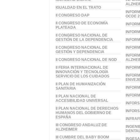
ALZHE
IGUALDAD EN EL TRATO
INFORM
II CONGRESO DAP
OCDE 2
II CONGRESO DE ECONOMÍA
INFORM
PLATEADA
INFORM
II CONGRESO NACIONAL DE
GESTIÓN DE LA DEPENDENCIA
INFORM
II CONGRESO NACIONAL DE
INFOR
GESTIÓN Y DEPENDENCIA
INFORM
II CONGRESO NACIONAL DE NGD
ALZHEI
II FERIA INTERNACIONAL DE
INFORM
INNOVACIÓN Y TECNOLOGÍA
INFORM
SERVICIO DE LOS CUIDADOS
ENVEJE
II PLAN DE HUMANIZACIÓN
INFORM
SANITARIA
INFOR
II PLAN NACIONAL DE
ACCESIBILIDAD UNIVERSAL
INFORS
II PLAN NACIONAL DE DERECHOS
INFORS
HUMANOS DEL GOBIERNO DE
ESPAÑA
INFRAF
III CONGRESO ANDALUZ DE
INGENI
ALZHEIMER
DENTA
III CUMBRE DEL BABY BOOM
INGES