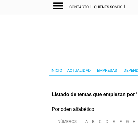
I
I
CONTACTO
QUIENES SOMOS
INICIO
ACTUALIDAD
EMPRESAS
DEPEND
Listado de temas que empiezan por 'I
Por oden alfabético
NÚMEROS
A
B
C
D
E
F
G
H