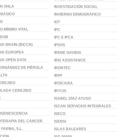
N OHLA
INVESTIGACIÓN SOCIAL
 BÁSICO
INVIERNO DEMOGRÁFICO
SO
IOT
O MÍNIMO VITAL
IPC
ADOR
IPC E IPCA
IVA BRAIN (BICCN)
IPSOS
TIVA EUROPEA
IRENE GAVIDIA
TIVA OPEN DATA
IRIS ASSISTANCE
FERNÁNDEZ DE PIÉROLA
IRONTEC
ALTH
IRPF
EREJIDO
IRSICAIXA
ULADA CEREJIDO
IRYCIS
K
ISABEL DÍAZ AYUSO
ISCAN SERVICIOS INTEGRALES
OSENESCENCIA
ISECO
TERAPIA DEL CÁNCER
ISENSI
 FARMA, S.L.
ISLAS BALEARES
CIÓN
ISO 26000