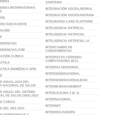
IONES
SANITARIA
IONES RESPIRATORIAS
INTEGRACIÓN SOCIOLABORAL
S
INTEGRACIÓN SOCIOSANITARIA
IÓN
INTEGRATED CARE PLATFORM
IÓN SUBYACENTE
INTELIGENCIA ARTIFICAL
ACIÓN
INTELIGENCIA ARTIFICIAL
P
INTELIGENCIA ARTIFICIAL I.A.
SIDENCIAS
INTERCAMBIO DE
SIDENCIAS.COM
CONOCIMIENTOS
ACIÓN CLÍNICA
INTERFACES CEREBRO
COMPUTADORA (ICC)
ÁTICA
INTERFAZ SENSORIAL
ÁTICA BIOMÉDICA UPM
INTERGENERACIONAL
ME
INTERGENERACIONALIDAD
E ANUAL 2024 DEL
A NACIONAL DE SALUD
INTERIM MANAGEMENT
E ANUAL DEL SISTEMA
INTERLEUCINA 3 (IL 3)
AL DE SALUD (SNS) 2023
INTERNACIONAL
E CAÍDAS
INTERNET
E DEL SNS 2023
INTERREG EUROPA
E DEPENDENCIA Y