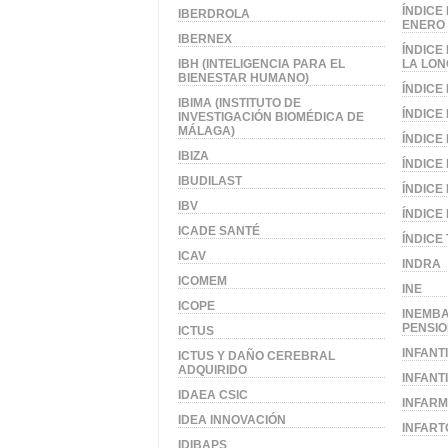
ÍNDICE
IBERDROLA
ENERO 
IBERNEX
ÍNDICE
IBH (INTELIGENCIA PARA EL
LA LON
BIENESTAR HUMANO)
ÍNDICE
IBIMA (INSTITUTO DE
ÍNDICE
INVESTIGACIÓN BIOMÉDICA DE
MÁLAGA)
ÍNDICE
IBIZA
ÍNDICE
IBUDILAST
ÍNDICE
IBV
ÍNDICE 
ICADE SANTÉ
ÍNDICE 
ICAV
INDRA
ICOMEM
INE
ICOPE
INEMBA
PENSIO
ICTUS
INFANT
ICTUS Y DAÑO CEREBRAL
ADQUIRIDO
INFANT
IDAEA CSIC
INFARM
IDEA INNOVACIÓN
INFART
IDIBAPS