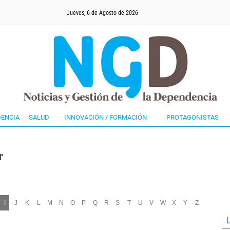
Jueves, 6 de Agosto de 2026
ENCIA
SALUD
INNOVACIÓN / FORMACIÓN
PROTAGONISTAS
'
I
J
K
L
M
N
O
P
Q
R
S
T
U
V
W
X
Y
Z