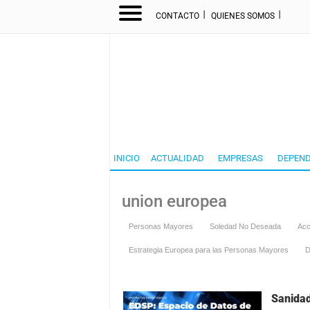
I
I
CONTACTO
QUIENES SOMOS
INICIO
ACTUALIDAD
EMPRESAS
DEPEND
union europea
Personas Mayores
Soledad No Deseada
Acc
Estrategia Europea para las Personas Mayores
D
Sanidad