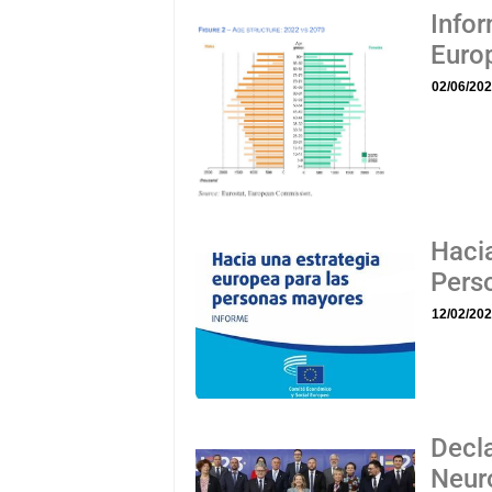
Info
Euro
02/06/20
Hacia
Pers
12/02/20
Decla
Neur