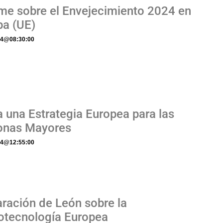
rme sobre el Envejecimiento 2024 en
pa (UE)
24
@
08:30:00
 una Estrategia Europea para las
onas Mayores
24
@
12:55:00
ración de León sobre la
otecnología Europea