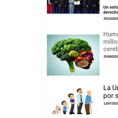
Un enfo
derech
25/10/20
Human
millo
cere
25/08/20
La U
por 
12/07/20