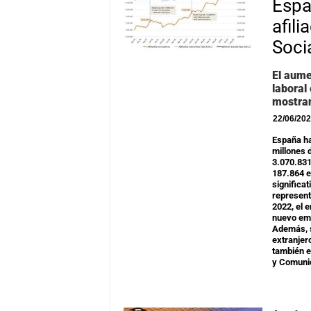
Espa
afil
Soci
El aume
laboral
mostran
22/06/20
España ha
millones d
3.070.831
187.864 e
significa
represent
2022, el 
nuevo emp
Además, s
extranjer
también e
y Comuni