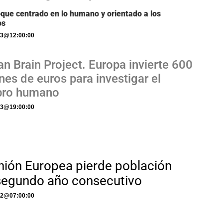
que centrado en lo humano y orientado a los
os
23
@
12:00:00
 Brain Project. Europa invierte 600
nes de euros para investigar el
bro humano
23
@
19:00:00
nión Europea pierde población
segundo año consecutivo
22
@
07:00:00