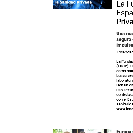
La F
Espa
Priv
Una nue
seguro 
impulsa
14/07/20
La Fundac
(EDSP), u
datos san
busca cre
laborator
Con un en
uso secun
controlad
con el Es
sanitario
www.inno
Europa: