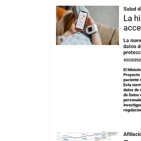
Salud d
La hi
acce
La nuev
datos d
protecc
02/10/20
El Minist
Proyecto d
paciente 
Esta norm
datos de 
de Datos 
personale
investiga
regulacion
Afiliac