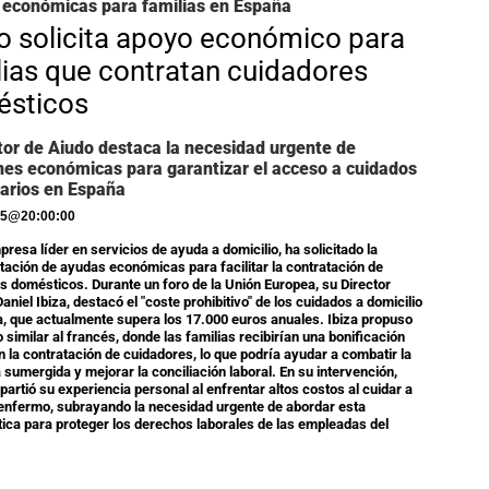
económicas para familias en España
o solicita apoyo económico para
lias que contratan cuidadores
sticos
ctor de Aiudo destaca la necesidad urgente de
nes económicas para garantizar el acceso a cuidados
iarios en España
25
@
20:00:00
presa líder en servicios de ayuda a domicilio, ha solicitado la
ación de ayudas económicas para facilitar la contratación de
 domésticos. Durante un foro de la Unión Europea, su Director
aniel Ibiza, destacó el "coste prohibitivo" de los cuidados a domicilio
, que actualmente supera los 17.000 euros anuales. Ibiza propuso
 similar al francés, donde las familias recibirían una bonificación
n la contratación de cuidadores, lo que podría ayudar a combatir la
sumergida y mejorar la conciliación laboral. En su intervención,
partió su experiencia personal al enfrentar altos costos al cuidar a
enfermo, subrayando la necesidad urgente de abordar esta
ica para proteger los derechos laborales de las empleadas del