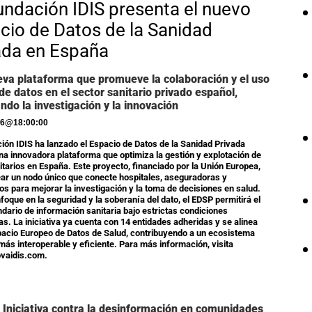
undación IDIS presenta el nuevo
cio de Datos de la Sanidad
ada en España
va plataforma que promueve la colaboración y el uso
de datos en el sector sanitario privado español,
ndo la investigación y la innovación
26
@
18:00:00
ión IDIS ha lanzado el Espacio de Datos de la Sanidad Privada
na innovadora plataforma que optimiza la gestión y explotación de
itarios en España. Este proyecto, financiado por la Unión Europea,
ar un nodo único que conecte hospitales, aseguradoras y
ios para mejorar la investigación y la toma de decisiones en salud.
foque en la seguridad y la soberanía del dato, el EDSP permitirá el
dario de información sanitaria bajo estrictas condiciones
as. La iniciativa ya cuenta con 14 entidades adheridas y se alinea
pacio Europeo de Datos de Salud, contribuyendo a un ecosistema
 más interoperable y eficiente. Para más información, visita
vaidis.com.
 Iniciativa contra la desinformación en comunidades