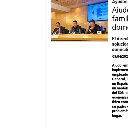
Ayudas 
Aiud
fami
domé
El dire
solucio
domicil
08/04/20
Aiudo, em
implement
empleados
General, D
en España
un modelo
del 50% e
economía 
Ibiza com
su padre 
problemát
hogar.