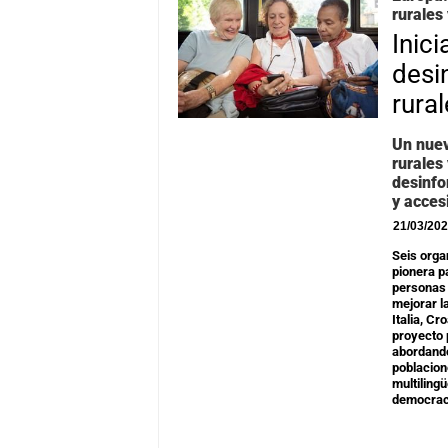
rurales
Inic
desi
rura
Un nue
rurales
desinfo
y acces
21/03/20
Seis orga
pionera p
personas 
mejorar l
Italia, C
proyecto 
abordando
poblacion
multiling
democrac