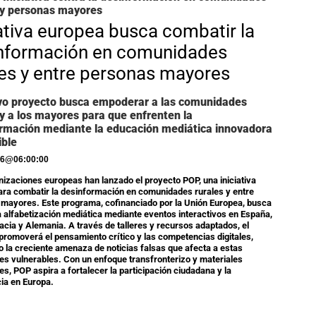
 y personas mayores
iativa europea busca combatir la
nformación en comunidades
les y entre personas mayores
vo proyecto busca empoderar a las comunidades
 y a los mayores para que enfrenten la
rmación mediante la educación mediática innovadora
ible
26
@
06:00:00
nizaciones europeas han lanzado el proyecto POP, una iniciativa
ara combatir la desinformación en comunidades rurales y entre
mayores. Este programa, cofinanciado por la Unión Europea, busca
a alfabetización mediática mediante eventos interactivos en España,
roacia y Alemania. A través de talleres y recursos adaptados, el
promoverá el pensamiento crítico y las competencias digitales,
 la creciente amenaza de noticias falsas que afecta a estas
es vulnerables. Con un enfoque transfronterizo y materiales
ües, POP aspira a fortalecer la participación ciudadana y la
ia en Europa.