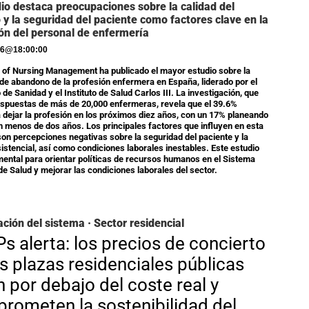
dio destaca preocupaciones sobre la calidad del
 y la seguridad del paciente como factores clave en la
ón del personal de enfermería
26
@
18:00:00
l of Nursing Management ha publicado el mayor estudio sobre la
 de abandono de la profesión enfermera en España, liderado por el
 de Sanidad y el Instituto de Salud Carlos III. La investigación, que
espuestas de más de 20,000 enfermeras, revela que el 39.6%
 dejar la profesión en los próximos diez años, con un 17% planeando
n menos de dos años. Los principales factores que influyen en esta
son percepciones negativas sobre la seguridad del paciente y la
sistencial, así como condiciones laborales inestables. Este estudio
ental para orientar políticas de recursos humanos en el Sistema
de Salud y mejorar las condiciones laborales del sector.
ación del sistema · Sector residencial
s alerta: los precios de concierto
as plazas residenciales públicas
n por debajo del coste real y
rometen la sostenibilidad del