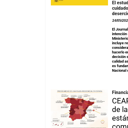
El estu
cuidado
deserci
24/05/20
El Journa
intención
Ministerio
incluye r
considera
hacerlo e
decisión 
calidad a
es fundam
Nacional 
Financi
CEAP
de l
está
comp