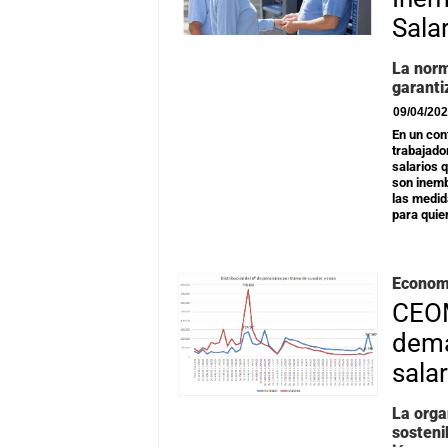
Sala
La norm
garanti
09/04/20
En un con
trabajado
salarios 
son inemb
las medid
para quie
Econom
CEOM
dema
salar
La orga
sosteni