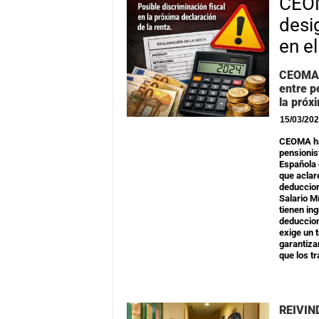
CEOM
desi
en e
CEOMA s
entre p
la próx
15/03/20
CEOMA ha 
pensionis
Española 
que aclar
deduccion
Salario M
tienen in
deduccion
exige un t
garantiza
que los t
REIVIN