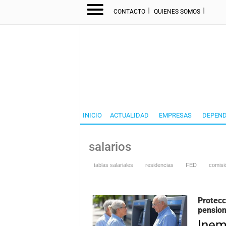
I
I
CONTACTO
QUIENES SOMOS
INICIO
ACTUALIDAD
EMPRESAS
DEPEND
salarios
tablas salariales
residencias
FED
comisió
Protecc
pensio
Inem