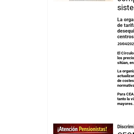
sist
La orga
de tari
desequi
centros
20/04/20
El Círcul
los preci
sitúan, en
La organi
actualiza
de costes
normativ
Para CEAP
tanto la v
mayores.
Discrim