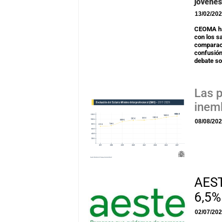
jóvene
13/02/20
CEOMA ha
con los s
comparaci
confusión
debate so
Las p
inemb
08/08/20
AEST
6,5%
02/07/20