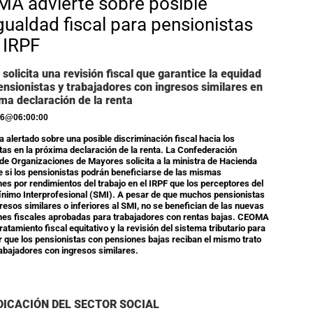
A advierte sobre posible
gualdad fiscal para pensionistas
l IRPF
olicita una revisión fiscal que garantice la equidad
ensionistas y trabajadores con ingresos similares en
ima declaración de la renta
26
@
06:00:00
alertado sobre una posible discriminación fiscal hacia los
tas en la próxima declaración de la renta. La Confederación
de Organizaciones de Mayores solicita a la ministra de Hacienda
e si los pensionistas podrán beneficiarse de las mismas
es por rendimientos del trabajo en el IRPF que los perceptores del
ínimo Interprofesional (SMI). A pesar de que muchos pensionistas
gresos similares o inferiores al SMI, no se benefician de las nuevas
es fiscales aprobadas para trabajadores con rentas bajas. CEOMA
ratamiento fiscal equitativo y la revisión del sistema tributario para
r que los pensionistas con pensiones bajas reciban el mismo trato
rabajadores con ingresos similares.
DICACIÓN DEL SECTOR SOCIAL