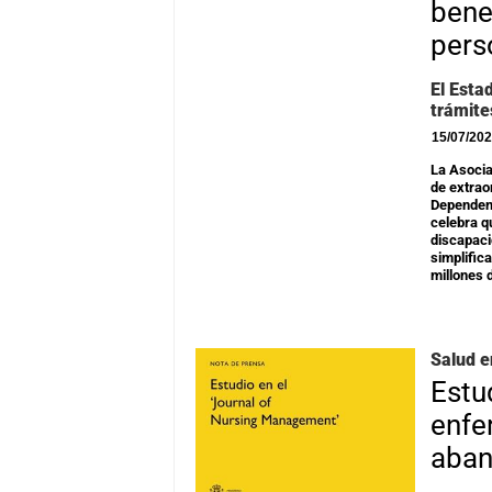
bene
pers
El Esta
trámite
15/07/20
La Asocia
de extrao
Dependenc
celebra q
discapaci
simplific
millones 
Salud e
Estu
enfe
aban