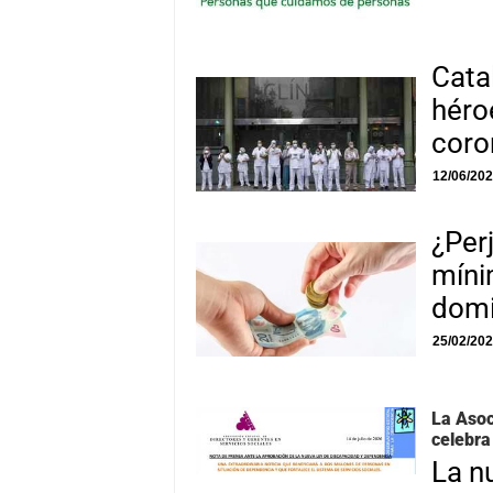
Cata
héro
coro
12/06/20
¿Perj
míni
domi
25/02/20
La Asoc
celebra
La n