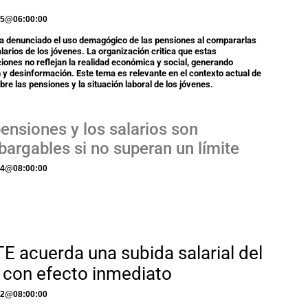
s
25
@
06:00:00
 denunciado el uso demagógico de las pensiones al compararlas
alarios de los jóvenes. La organización critica que estas
ones no reflejan la realidad económica y social, generando
 y desinformación. Este tema es relevante en el contexto actual de
bre las pensiones y la situación laboral de los jóvenes.
ensiones y los salarios son
argables si no superan un límite
24
@
08:00:00
E acuerda una subida salarial del
 con efecto inmediato
22
@
08:00:00