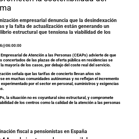
ema
nización empresarial denuncia que la desindexación
fas y la falta de actualización están generando un
librio estructural que tensiona la viabilidad de los
26
@
06:00:00
o Empresarial de Atención a las Personas (CEAPs) advierte de que
os concertados de las plazas de oferta pública en residencias se
 la mayoría de los casos, por debajo del coste real del servicio.
zación señala que las tarifas de concierto llevan años sin
rse en muchas comunidades autónomas y no reflejan el incremento
 experimentado por el sector en personal, suministros y exigencias
as.
s, la situación no es coyuntural sino estructural, y compromete
iabilidad de los centros como la calidad de la atención a las personas
inación fiscal a pensionistas en España