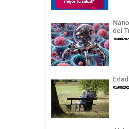
Nano
del 
30/08/20
Edade
01/08/20