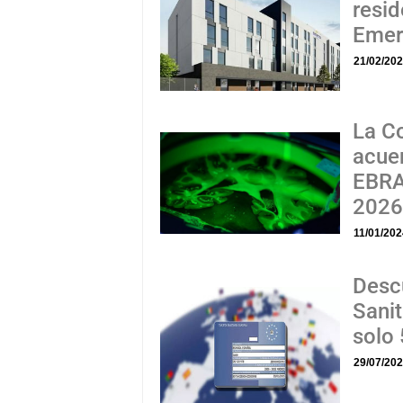
resid
Emer
21/02/20
La C
acue
EBRA
202
11/01/20
Desc
Sanit
solo 
29/07/20