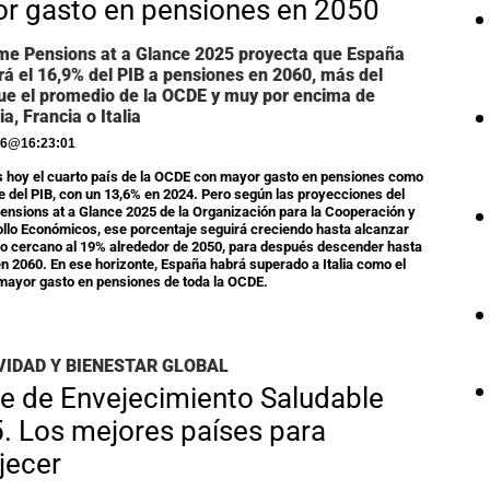
r gasto en pensiones en 2050
rme Pensions at a Glance 2025 proyecta que España
rá el 16,9% del PIB a pensiones en 2060, más del
ue el promedio de la OCDE y muy por encima de
a, Francia o Italia
26
@
16:23:01
 hoy el cuarto país de la OCDE con mayor gasto en pensiones como
e del PIB, con un 13,6% en 2024. Pero según las proyecciones del
ensions at a Glance 2025 de la Organización para la Cooperación y
ollo Económicos, ese porcentaje seguirá creciendo hasta alcanzar
 cercano al 19% alrededor de 2050, para después descender hasta
en 2060. En ese horizonte, España habrá superado a Italia como el
mayor gasto en pensiones de toda la OCDE.
IDAD Y BIENESTAR GLOBAL
ce de Envejecimiento Saludable
. Los mejores países para
jecer