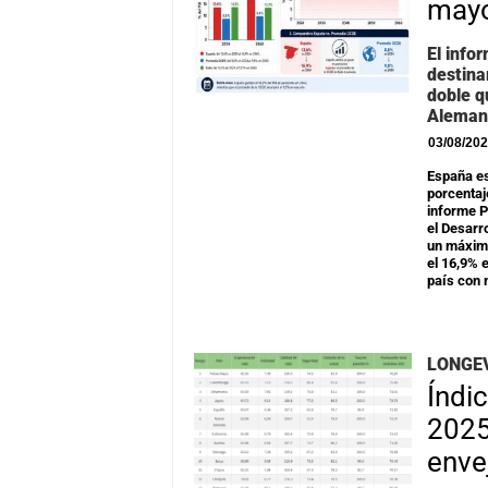
mayo
El info
destina
doble q
Alemani
03/08/20
España es
porcentaj
informe P
el Desarr
un máximo
el 16,9% 
país con 
LONGEV
Índi
2025
enve