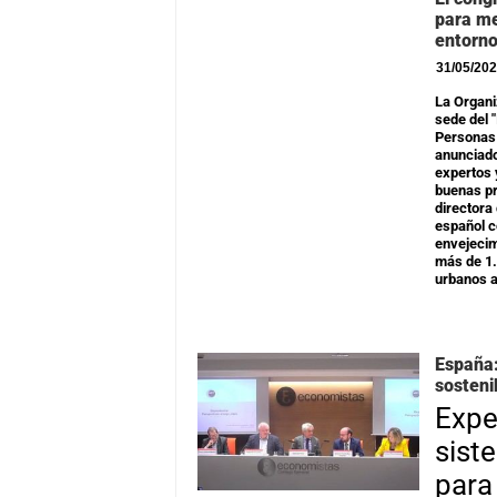
para me
entorn
31/05/20
La Organi
sede del 
Personas 
anunciado
expertos 
buenas pr
directora
español c
envejecim
más de 1.
urbanos a
España:
sosteni
Expe
sist
para