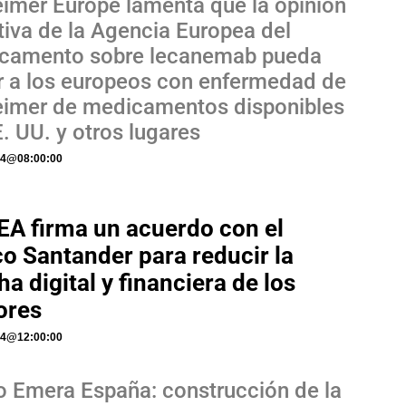
eimer Europe lamenta que la opinión
iva de la Agencia Europea del
camento sobre lecanemab pueda
ar a los europeos con enfermedad de
eimer de medicamentos disponibles
. UU. y otros lugares
24
@
08:00:00
A firma un acuerdo con el
o Santander para reducir la
ha digital y financiera de los
ores
24
@
12:00:00
o Emera España: construcción de la