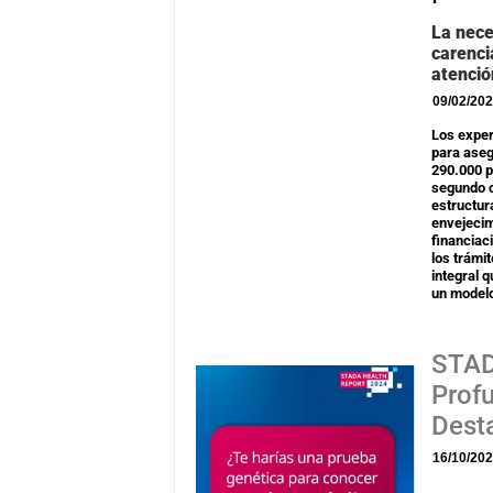
La nece
carenci
atenció
09/02/20
Los exper
para aseg
290.000 p
segundo c
estructur
envejecim
financiaci
los trámi
integral 
un modelo
STAD
Profu
Dest
16/10/20