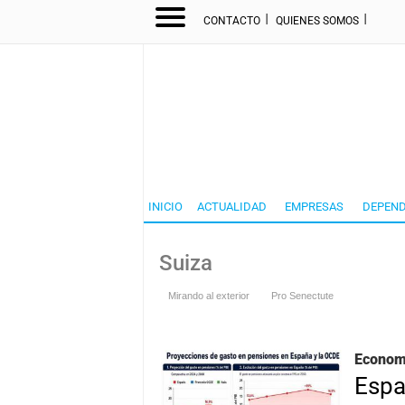
I
I
CONTACTO
QUIENES SOMOS
INICIO
ACTUALIDAD
EMPRESAS
DEPEND
Suiza
Mirando al exterior
Pro Senectute
Economí
Espa