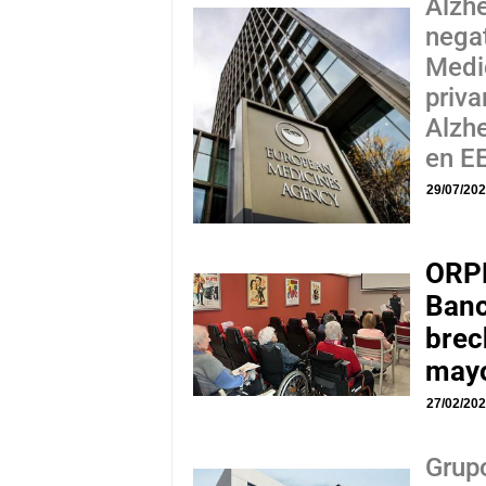
Alzh
negat
Medi
priv
Alzh
en EE
29/07/20
ORPE
Banc
brec
may
27/02/20
Grup