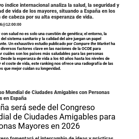
o índice internacional analiza la salud, la seguridad y
dad de vida de los mayores, situando a España en los
 de cabeza por su alta esperanza de vida.
26
@
12:00:00
 con salud no es solo una cuestión de genética; el entorno, la
 del sistema sanitario y la calidad del aire juegan un papel
nte. Un exhaustivo estudio publicado por
Compare the Market
ha
 diversos factores clave en las naciones de la OCDE para
r cuáles son los países más saludables para las personas
Desde la esperanza de vida a los 60 años hasta los niveles de
y el coste de vida, este ranking nos ofrece una radiografía de las
s que mejor cuidan su longevidad.
so Mundial de Ciudades Amigables con Personas
s en España
ña será sede del Congreso
ial de Ciudades Amigables para
onas Mayores en 2026
reso fomentará el intercambio de ideas y prácticas