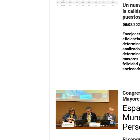
Un nuev
la cali
puestos
06/02/20
Envejecer
eficiencia
determina
analizado
determina
mayores. 
felicidad 
sociedade
Congre
Mayore
Espa
Mund
Pers
El cong